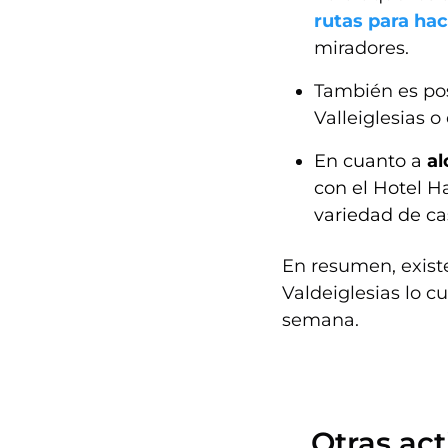
rutas para ha
miradores.
También es pos
Valleiglesias 
En cuanto a
al
con el Hotel H
variedad de ca
En resumen, exist
Valdeiglesias lo c
semana.
Otras act