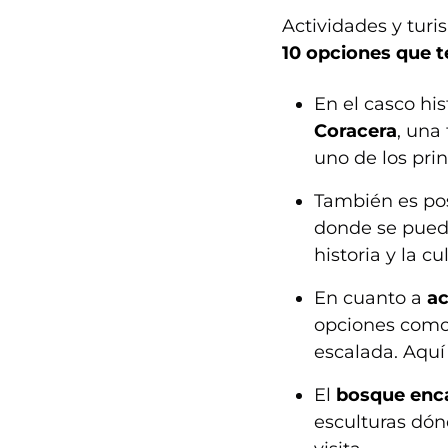
Actividades y tur
10 opciones que 
En el casco hi
Coracera
, una
uno de los prin
También es pos
donde se puede
historia y la cu
En cuanto a
ac
opciones como 
escalada. Aquí
El
bosque enc
esculturas dón