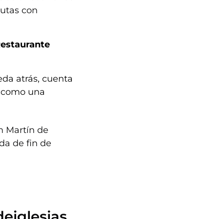
rutas con
estaurante
da atrás,
cuenta
si como una
n Martín de
da de fin de
deiglesias