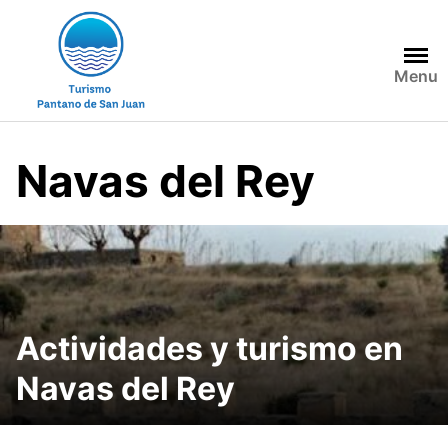
S
a
l
Menu
t
a
r
a
Navas del Rey
l
c
o
n
t
e
n
Actividades y turismo en
i
d
Navas del Rey
o